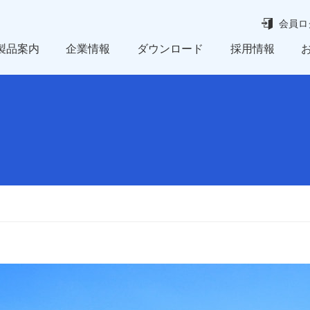
会員ロ
製品案内
企業情報
ダウンロード
採用情報
レベルスイッチ
経営理念
予知保全パッケージ
所在地
製品ガイド
KES 環境マネジメントシステム