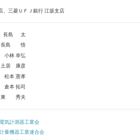
店、三菱ＵＦＪ銀行 江坂支店
長島 太
長島 悟
小林 幸弘
土居 康彦
松本 憲孝
倉本 拓司
東 秀夫
本電気計測器工業会
本計量機器工業連合会