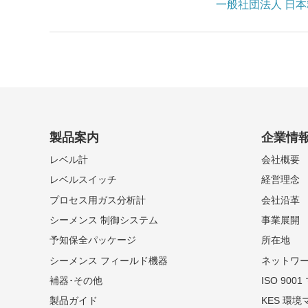
一般社団法人 日
製品案内
企業情
レベル計
会社概要
レベルスイッチ
経営理念
プロセス用ガス分析計
会社沿革
シーメンス 制御システム
事業展開
予知保全パッケージ
所在地
シーメンス フィールド機器
ネットワ
補器･その他
ISO 90
製品ガイド
KES 環