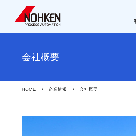
会社概要
レベル計
会社概要
シーメンス 制御システム
事業展開
HOME
企業情報
会社概要
補器･その他
ISO 9001 マネジメントシステム
生産(販売)中止情報