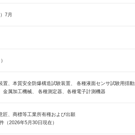
年）7月
月）
装置、本質安全防爆構造試験装置、 各種液面センサ試験用揺動
、金属加工機械、 各種測定器、各種電子計測機器
意匠、商標等工業所有権および出願
件（2026年5月30日現在）