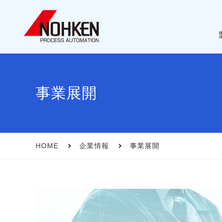
事業展開
レベル計
会社概要
シーメンス 制御システム
事業展開
HOME
企業情報
事業展開
補器･その他
ISO 9001 マネジメントシステム
生産(販売)中止情報