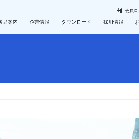
会員ロ
製品案内
企業情報
ダウンロード
採用情報
レベルスイッチ
経営理念
予知保全パッケージ
所在地
製品ガイド
KES 環境マネジメントシステム