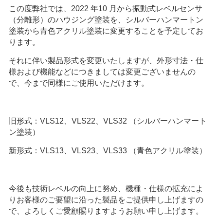
この度弊社では、
2022
年
10
月から振動式レベルセンサ
（分離形）のハウジング塗装を、シルバーハンマートン
塗装から青色アクリル塗装に変更することを予定してお
ります。
それに伴い製品形式を変更いたしますが、外形寸法・仕
様および機能などにつきましては変更ございませんの
で、今まで同様にご使用いただけます。
旧形式：
VLS12
、
VLS22
、
VLS32
（シルバーハンマート
ン塗装）
新形式：
VLS13
、
VLS23
、
VLS33
（青色アクリル塗装）
今後も技術レベルの向上に努め、機種・仕様の拡充によ
りお客様のご要望に沿った製品をご提供申し上げますの
で、よろしくご愛顧賜りますようお願い申し上げます。