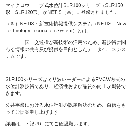
マイクロウェーブ式水位計
SLR100
シリーズ（
SLR150
形、
SLR120
形）が
NETIS
（※）に登録されました。
（※）
NETIS
：新技術情報提供システム（
NETIS
：
New
Technology Information System
）とは、
国土交通省が新技術の活用のため、新技術に関
わる情報の共有及び提供を目的としたデータベースシス
テムです。
SLR100シリーズはミリ波レーダーによる
FMCW
方式の
水位計測技術であり、経済性および品質の向上が期待で
きます。
公共事業における水位計測の課題解決のため、自信をも
ってご提案申し上げます。
詳細は、下記
URL
にてご確認願います。