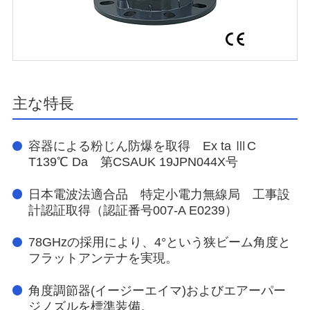
主な特長
容器による粉じん防爆を取得 Ex ta ⅢC
T139℃ Da 第CSAUK 19JPN044X号
日本電波法適合品 特定小電力無線局 工事設
計認証取得（認証番号007-A E0239）
78GHzの採用により、4°という狭ビーム角度と
フラットアンテナを実現。
角度調節器(イージーエイマ)およびエアーパー
ジノズルを標準装備。